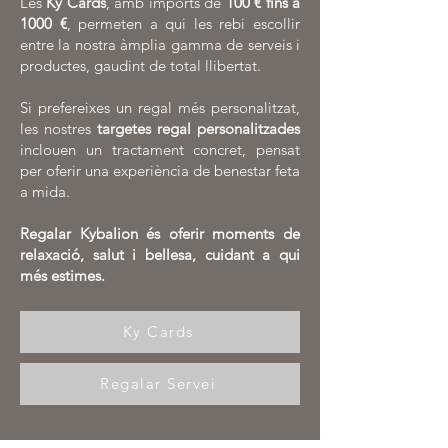
Les
Ky Cards
, amb imports de
100 € fins a
1000 €
, permeten a qui les rebi escollir
entre la nostra àmplia gamma de serveis i
productes, gaudint de total llibertat.
Si prefereixes un regal més personalitzat,
les nostres
targetes regal personalitzades
inclouen un tractament concret, pensat
per oferir una experiència de benestar feta
a mida.
Regalar Kybalion és oferir moments de
relaxació, salut i bellesa, cuidant a qui
més estimes.
Ky Cards
Regalar Servei