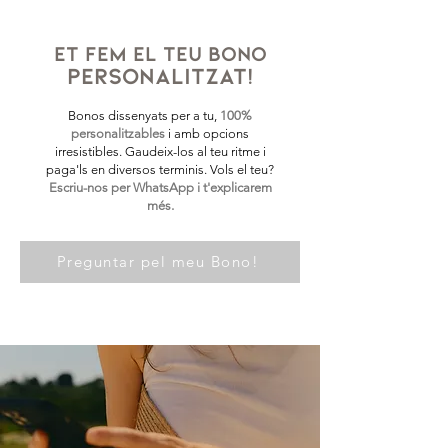
et fem el teu bono
personalitzat!
Bonos dissenyats per a tu,
100%
personalitzables
i amb opcions
irresistibles. Gaudeix-los al teu ritme i
paga'ls en diversos terminis. Vols el teu?
Escriu-nos per WhatsApp i t'explicarem
més.
Preguntar pel meu Bono!