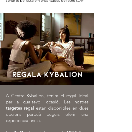
sentir-te bé, estarem encantades de rebre’t...💜
regala kybalion
A Centre Kybalion, tenim el regal ideal
per a qualsevol ocasió. Les nostres
targetes regal
estan disponibles en dues
opcions perquè puguis oferir una
experiència única.