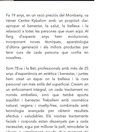
Fa 19 anys, en un racó preciós del Montseny, va
néixer Centre Kybalion amb un propòsit clar:
apropar el benestar, la salut, la bellesa i la
relaxació a totes les persones que viuen aquí. Al
llarg d’aquests anys hem evolucionat,
incorporant noves tècniques, aparatologia
d’última generació i els millors productes per
tenir cura de cada persona que confia en
nosaltres.
Som l’Eva i la Bet, professionals amb més de 25
anys d’experiència en estètica i benestar, i juntes
hem creat un espai on la bellesa i la cura
personal van més enllà del superficial. Creiem en
un enfocament integral, on cada tractament no
només embelleix, sinó que també aporta
equilibri i benestar. Treballem amb cosmètica
natural, vegana i cruelty-free, combinada amb
tecnologia avançada per obtenir resultats
efectius i saludables. Els nostres tractaments
facials i corporals estan dissenyats per a cada
necessitat, sigui per millorar la pell, remodelar la
silueta o simplement gaudir d’un moment de