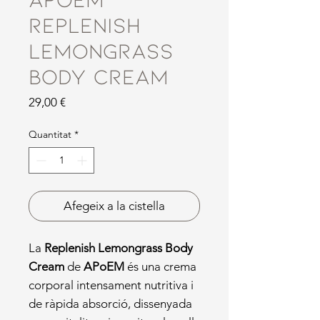
Replenish
Lemongrass
Body Cream
Price
29,00 €
Quantitat
*
Afegeix a la cistella
La
Replenish Lemongrass Body
Cream
de
APoEM
és una crema
corporal intensament nutritiva i
de ràpida absorció, dissenyada