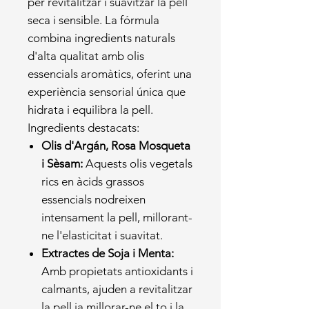
per revitalitzar i suavitzar la pell
seca i sensible. La fórmula
combina ingredients naturals
d'alta qualitat amb olis
essencials aromàtics, oferint una
experiència sensorial única que
hidrata i equilibra la pell.
Ingredients destacats:
Olis d'Argán, Rosa Mosqueta
i Sèsam:
Aquests olis vegetals
rics en àcids grassos
essencials nodreixen
intensament la pell, millorant-
ne l'elasticitat i suavitat.
Extractes de Soja i Menta:
Amb propietats antioxidants i
calmants, ajuden a revitalitzar
la pell ia millorar-ne el to i la