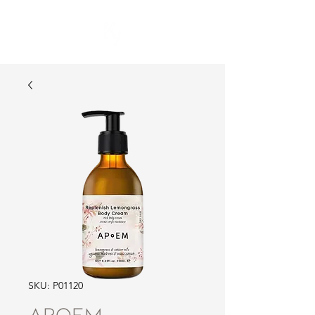
SKU: P01120
APoEM