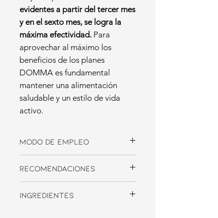
evidentes a partir del tercer mes
y en el sexto mes, se logra la
máxima efectividad.
Para
aprovechar al máximo los
beneficios de los planes
DOMMA es fundamental
mantener una alimentación
saludable y un estilo de vida
activo.
Modo de Empleo
Toma 2 cápsulas al día después del
Recomendaciones
desayuno o la comida de la
mañana. Preferiblemente tras la
No superar la dosis diaria
ingesta de alimentos, no en ayunas,
Ingredientes
expresamente recomendada.
para asegurar la correcta absorción
Los complementos alimenticios no
de los principios activos y evitar
Agente de recubrimiento
deben utilizarse como sustitutos