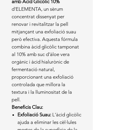
amb Àcid Glicòlic 10%
d'ELEMENTA, un sèrum
concentrat dissenyat per
renovar i revitalitzar la pell
mitjançant una exfoliació suau
però efectiva. Aquesta fórmula
combina àcid glicòlic tamponat
al 10% amb suc d'àloe vera
orgànic i àcid hialurònic de
fermentació natural,
proporcionant una exfoliació
controlada que millora la
textura i la lluminositat de la
pell.
Beneficis Clau:
Exfoliació Suau:
L'àcid glicòlic
ajuda a eliminar les cèl·lules
mortes de la superfície de la