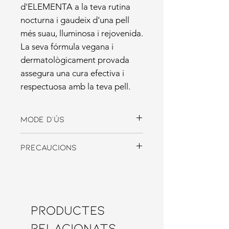
d'ELEMENTA a la teva rutina
nocturna i gaudeix d'una pell
més suau, lluminosa i rejovenida.
La seva fórmula vegana i
dermatològicament provada
assegura una cura efectiva i
respectuosa amb la teva pell.
Mode d'ús
Aplicació Directa:
A la nit, aplica 2-
Precaucions
3 gotes del sèrum sobre la pell
neta de la cara, evitant l'àrea dels
Durant el dia és essencial utilitzar
ulls. Massatge suaument fins a la
protecció solar alta i evitar
seva completa absorció.
l'exposició perllongada al sol, ja
Barreja Personalitzada:
Per a una
que l'àcid glicòlic pot augmentar
exfoliació més suau, barreja 2
Productes
la sensibilitat cutània a la radiació
gotes del sèrum amb la teva
UV.
crema de nit habitual i aplica-la de
relacionats