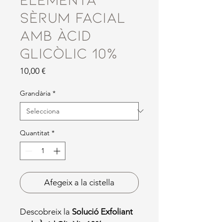
Sèrum Facial
amb Àcid
Glicòlic 10%
Price
10,00 €
Grandària
*
Quantitat
*
Afegeix a la cistella
Descobreix la
Solució Exfoliant