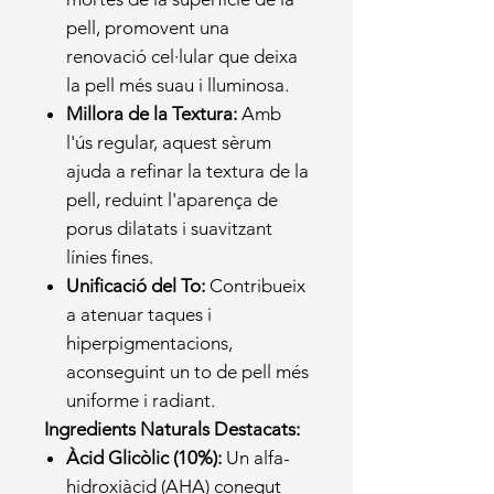
pell, promovent una
renovació cel·lular que deixa
la pell més suau i lluminosa.
Millora de la Textura:
Amb
l'ús regular, aquest sèrum
ajuda a refinar la textura de la
pell, reduint l'aparença de
porus dilatats i suavitzant
línies fines.
Unificació del To:
Contribueix
a atenuar taques i
hiperpigmentacions,
aconseguint un to de pell més
uniforme i radiant.
Ingredients Naturals Destacats:
Àcid Glicòlic (10%):
Un alfa-
hidroxiàcid (AHA) conegut