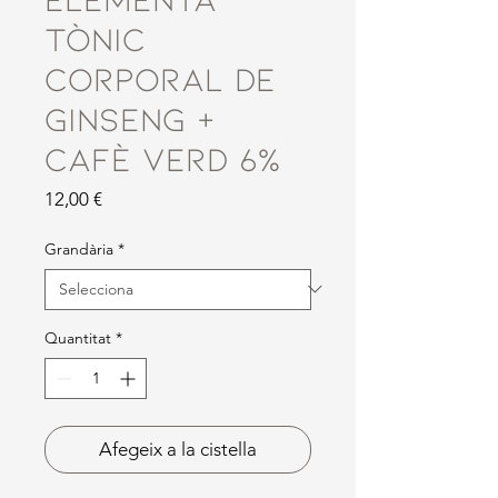
Tònic
Corporal de
Ginseng +
Cafè Verd 6%
Price
12,00 €
Grandària
*
Quantitat
*
Afegeix a la cistella