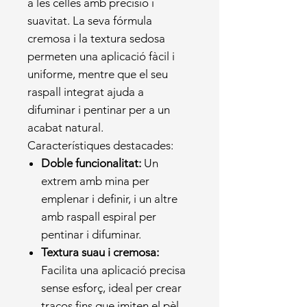
a les celles amb precisió i
suavitat. La seva fórmula
cremosa i la textura sedosa
permeten una aplicació fàcil i
uniforme, mentre que el seu
raspall integrat ajuda a
difuminar i pentinar per a un
acabat natural.
Característiques destacades:
Doble funcionalitat:
Un
extrem amb mina per
emplenar i definir, i un altre
amb raspall espiral per
pentinar i difuminar.
Textura suau i cremosa:
Facilita una aplicació precisa
sense esforç, ideal per crear
traços fins que imiten el pèl