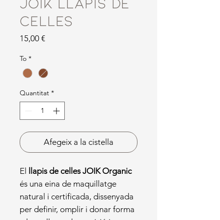
JOIK Llapis de
Celles
Price
15,00 €
To
*
Quantitat
*
Afegeix a la cistella
El
llapis de celles JOIK Organic
és una eina de maquillatge
natural i certificada, dissenyada
per definir, omplir i donar forma