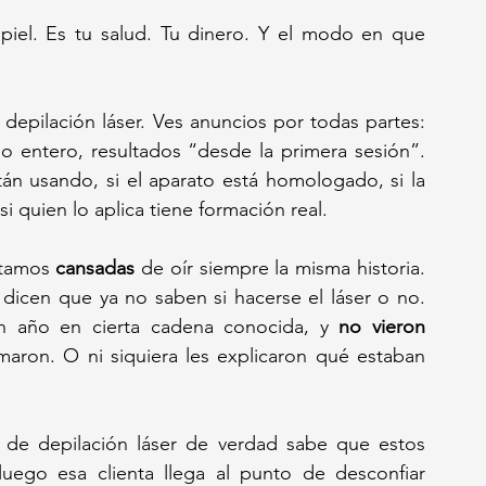
piel. Es tu salud. Tu dinero. Y el modo en que 
epilación láser. Ves anuncios por todas partes: 
o entero, resultados “desde la primera sesión”. 
án usando, si el aparato está homologado, si la 
si quien lo aplica tiene formación real.
stamos 
cansadas
 de oír siempre la misma historia. 
dicen que ya no saben si hacerse el láser o no. 
n año en cierta cadena conocida, y 
no vieron 
maron. O ni siquiera les explicaron qué estaban 
o de depilación láser de verdad sabe que estos 
 luego esa clienta llega al punto de desconfiar 