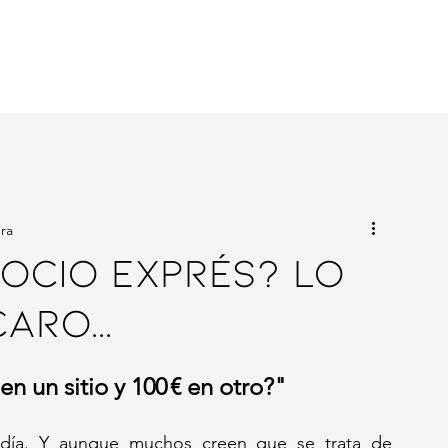
Productos
Nutrionlinea
Blog
Conócenos
Contacto
ura
ocio exprés? Lo
aro...
en un sitio y 100 € en otro?"
ía. Y aunque muchos creen que se trata de 