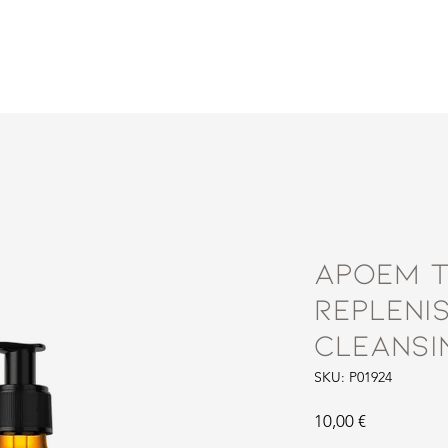
Productos
Nutrionlinea
Blog
Conócenos
Contacto
APoEM T
Repleni
Cleansi
SKU: P01924
Precio
10,00 €