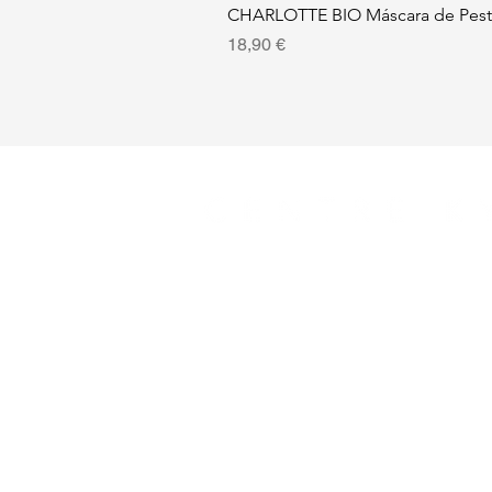
CHARLOTTE BIO Máscara de Pest
Precio
18,90 €
Servicios
Productos
Nutrionlinea
Blog
Conócenos