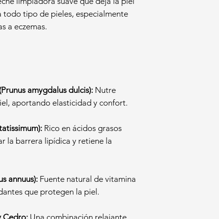
eche limpiadora suave que deja la piel
a todo tipo de pieles, especialmente
sas a eczemas.
Prunus amygdalus dulcis):
Nutre
iel, aportando elasticidad y confort.
tatissimum):
Rico en ácidos grasos
r la barrera lipídica y retiene la
us annuus):
Fuente natural de vitamina
dantes que protegen la piel.
y Cedro:
Una combinación relajante