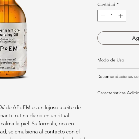
Cantidad
*
Agr
Modo de Uso
Agitar bien
antes 
Recomendaciones segú
ingredientes natur
Aplicar sobre la 
Recomendado para:
masajeando suave
Características Adici
pieles secas, sensibl
transforme en una 
Enjuagar con agua
97,7% de ingredie
il
de APoEM es un lujoso aceite de
suaves, sin frotar.
(certificación ISO:
r tu rutina diaria en un ritual
Vegano, cruelty-f
 calma la piel. Su fórmula, rica en
partir del tercer 
Libre de gluten y
dad, se emulsiona al contacto con el
agresivos.