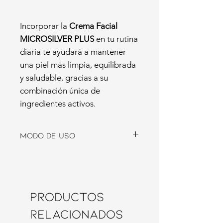
Incorporar la
Crema Facial
MICROSILVER PLUS
en tu rutina
diaria te ayudará a mantener
una piel más limpia, equilibrada
y saludable, gracias a su
combinación única de
ingredientes activos.
Modo de Uso
Limpieza:
Comienza limpiando el
rostro con el
Crema de Lavado
MICROSILVER PLUS
para preparar
la piel.
Productos
Aplicación:
Aplica la crema facial
diariamente, por la mañana y por
relacionados
la noche, sobre la piel limpia,