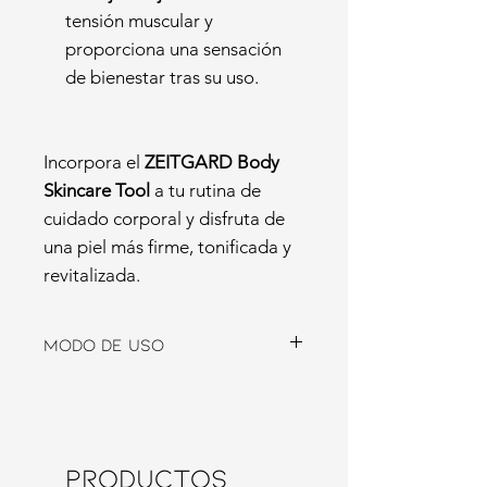
tensión muscular y
proporciona una sensación
de bienestar tras su uso.
Incorpora el
ZEITGARD Body
Skincare Tool
a tu rutina de
cuidado corporal y disfruta de
una piel más firme, tonificada y
revitalizada.
Modo de Uso
Preparación:
Aplica un producto
reafirmante o hidratante en la zona
a tratar.
Uso del dispositivo:
Desliza el
Body
Productos
Skincare Tool
suavemente sobre la