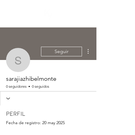
Más acciones
Seguir
sarajiazhibelmonte
sarajiazhibelmonte
0 seguidores
0 seguidos
Perfil
Fecha de registro: 20 may 2025