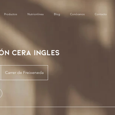
Productos
Nutrionlinea
Blog
Conócenos
Contacto
ón Cera Ingles
Carrer de Freixeneda