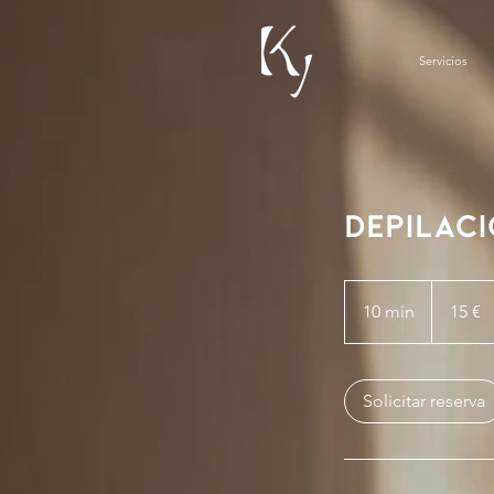
Servicios
Depilaci
15
euros
10 min
1
15 €
0
m
Solicitar reserva
i
n