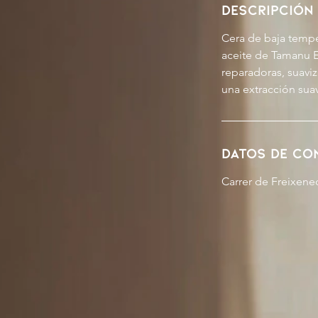
Descripción 
Cera de baja temper
aceite de Tamanu E
reparadoras, suaviz
una extracción sua
Datos de co
Carrer de Freixened