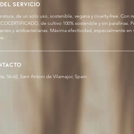
del servicio
atura, de un solo uso, sostenible, vegana y cruelty-free. Con re
COCERTIFICADO, de cultivo 100% sostenible y sin parafinas. 
antes y antibacterianas. Máxima efectividad, especialmente en 
ve.
ntacto
a, 56-62, Sant Antoni de Vilamajor, Spain