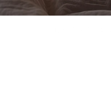
Servicios
Productos
Nutrionlinea
Blog
Conócenos
Contacto