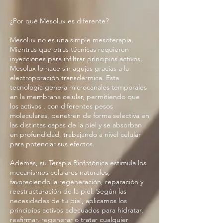
¿Por qué Mesolux es diferente?
Mesolux no es una simple mesoterapia.
Mientras que otras técnicas requieren
inyecciones para infiltrar principios activos,
Mesolux lo hace sin agujas gracias a la
electroporación transdérmica. Esta
tecnología genera microcanales temporales
en la membrana celular, permitiendo que
los activos , con diferentes pesos
moleculares, penetren de forma selectiva en
las distintas capas de la piel y se absorban
en profundidad, trabajando a nivel celular
para potenciar sus efectos.
Además, su Terapia Biofotónica estimula los
mecanismos celulares naturales,
favoreciendo la regeneración, reparación y
reestructuración de la piel. Según las
necesidades de tu piel, aplicamos los
principios activos adecuados para hidratar,
reafirmar, regenerar o tratar cualquier