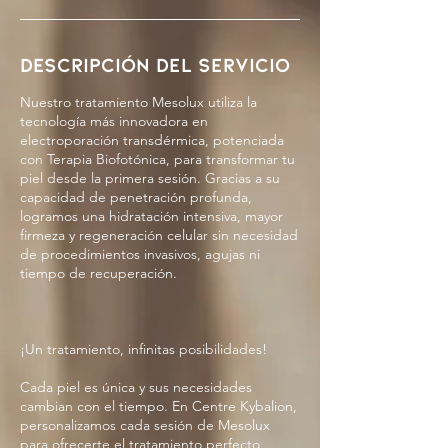
Descripción del servicio
Nuestro tratamiento Mesolux utiliza la
tecnología más innovadora en
electroporación transdérmica, potenciada
con Terapia Biofotónica, para transformar tu
piel desde la primera sesión. Gracias a su
capacidad de penetración profunda,
logramos una hidratación intensiva, mayor
firmeza y regeneración celular sin necesidad
de procedimientos invasivos, agujas ni
tiempo de recuperación.
¡Un tratamiento, infinitas posibilidades!
Cada piel es única y sus necesidades
cambian con el tiempo. En Centre Kybalion,
personalizamos cada sesión de Mesolux
para ofrecerte el tratamiento perfecto