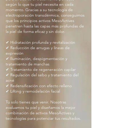
según lo que tu piel necesita en cada
momento. Gracias a su tecnología de
electroporación transdérmica, conseguimos
que los principios activos MesoActives
penetren hasta las capas más profundas de
la piel de forma eficaz y sin dolor.
✔ Hidratación profunda y revitalización
✔ Reducción de arrugas y líneas de
expresión
✔ Iluminación, despigmentación y
tratamiento de manchas
✔ Tratamiento de regeneración capilar
✔ Regulación del sebo y tratamiento del
acné
✔ Redensificación con efecto relleno
✔ Lifting y remodelación facial
Tú solo tienes que venir. Nosotras
evaluamos tu piel y diseñamos la mejor
combinación de activos MesoActives y
tecnologías para potenciar tus resultados.