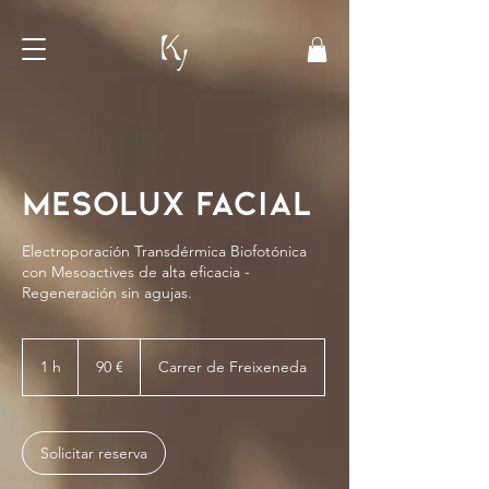
Mesolux facial
Electroporación Transdérmica Biofotónica
con Mesoactives de alta eficacia -
Regeneración sin agujas.
90
euros
1 h
1
90 €
Carrer de Freixeneda
Solicitar reserva