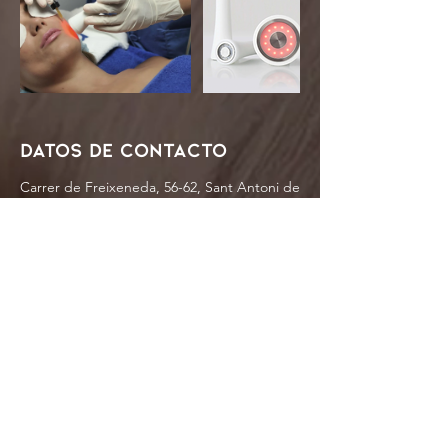
Datos de contacto
Carrer de Freixeneda, 56-62, Sant Antoni de
Vilamajor, Spain