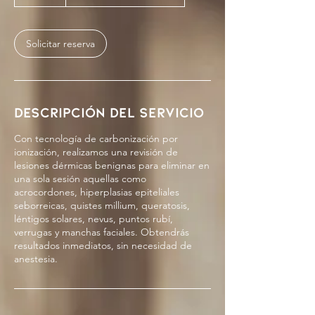
5
m
i
Solicitar reserva
n
Descripción del servicio
Con tecnología de carbonización por
ionización, realizamos una revisión de
lesiones dérmicas benignas para eliminar en
una sola sesión aquellas como
acrocordones, hiperplasias epiteliales
seborreicas, quistes millium, queratosis,
léntigos solares, nevus, puntos rubí,
verrugas y manchas faciales. Obtendrás
resultados inmediatos, sin necesidad de
anestesia.