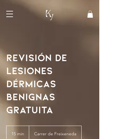
Revisión de
Lesiones
Dérmicas
Benignas
Gratuita
15 min
1
Carrer de Freixeneda