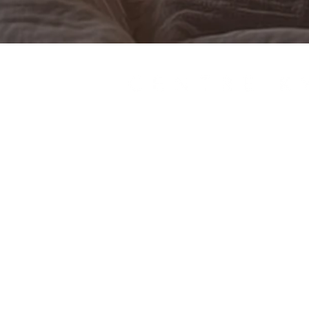
Servicios
Productos
Nutrionlinea
Blog
Conócenos
Contacto