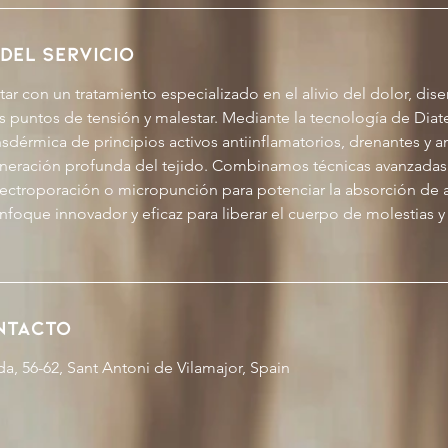
del servicio
ar con un tratamiento especializado en el alivio del dolor, dis
s puntos de tensión y malestar. Mediante la tecnología de Diat
nsdérmica de principios activos antiinflamatorios, drenantes y a
neración profunda del tejido. Combinamos técnicas avanzadas
ectroporación o micropunción para potenciar la absorción de ac
nfoque innovador y eficaz para liberar el cuerpo de molestias y
ntacto
a, 56-62, Sant Antoni de Vilamajor, Spain