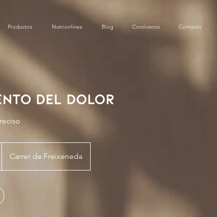
Productos
Nutrionlinea
Blog
Conócenos
Contacto
ento del Dolor
reciso
Carrer de Freixeneda