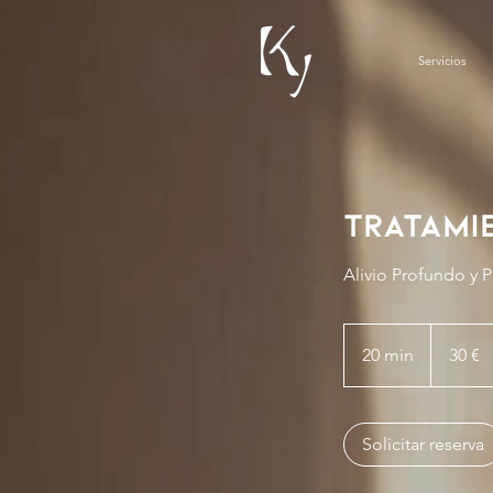
Servicios
Tratami
Alivio Profundo y P
30
euros
20 min
2
30 €
0
m
Solicitar reserva
i
n