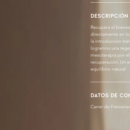
Descripción 
Recupera el bienest
directamente en lo
la introducción tra
logramos una rege
mesoterapia por el
recuperación. Un e
equilibrio natural.
Datos de co
Carrer de Freixened