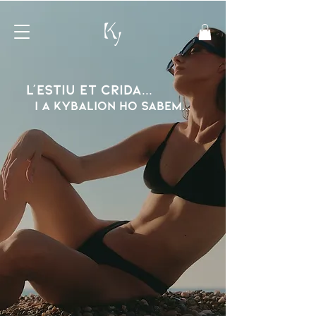
l'estiu et crida...
i a kybalion ho sabem...