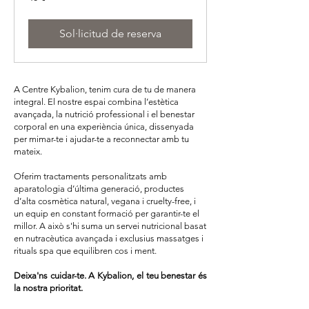
euros
Sol·licitud de reserva
A Centre Kybalion, tenim cura de tu de manera
integral. El nostre espai combina l’estètica
avançada, la nutrició professional i el benestar
corporal en una experiència única, dissenyada
per mimar-te i ajudar-te a reconnectar amb tu
mateix.
Oferim tractaments personalitzats amb
aparatologia d’última generació, productes
d’alta cosmètica natural, vegana i cruelty-free, i
un equip en constant formació per garantir-te el
millor. A això s'hi suma un servei nutricional basat
en nutracèutica avançada i exclusius massatges i
rituals spa que equilibren cos i ment.
Deixa'ns cuidar-te. A Kybalion, el teu benestar és
la nostra prioritat.