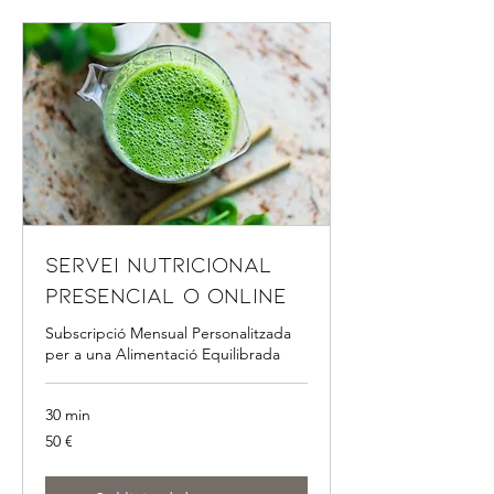
Servei Nutricional
Presencial o Online
Subscripció Mensual Personalitzada
per a una Alimentació Equilibrada
30 min
50
50 €
euros