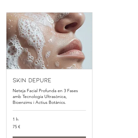
Skin Depure
Neteja Facial Profunda en 3 Fases
amb Tecnologia Ultrasònica,
Bioenzims i Actius Botànics.
1 h
75
75 €
euros