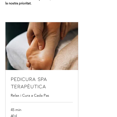
la nostra prioritat.
Pedicura Spa
Terapèutica
Relax i Cura a Cada Pas
45 min
40
40 €