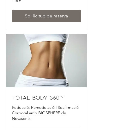
115 €
euros
Sol·licitud de reserva
Total Body 360 º
Reducció, Remodelació i Reafirmació
Corporal amb BIOSPHERE de
Novasonix