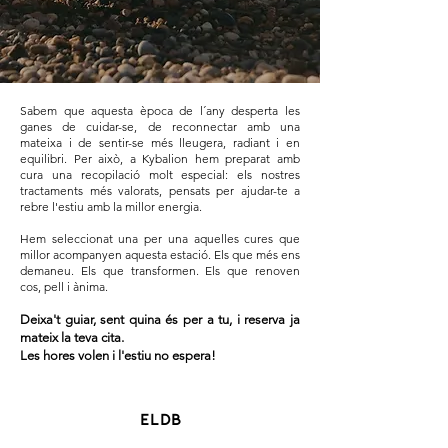
Sabem que aquesta època de l´any desperta les
ganes de cuidar-se, de reconnectar amb una
mateixa i de sentir-se més lleugera, radiant i en
equilibri. Per això, a Kybalion hem preparat amb
cura una recopilació molt especial: els nostres
tractaments més valorats, pensats per ajudar-te a
rebre l'estiu amb la millor energia.
Hem seleccionat una per una aquelles cures que
millor acompanyen aquesta estació. Els que més ens
demaneu. Els que transformen. Els que renoven
cos, pell i ànima.
Deixa't guiar, sent quina és per a tu, i reserva ja
mateix la teva cita.
Les hores volen i l'estiu no espera!
ELDB