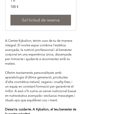
1 h
100
100 €
euros
Sol·licitud de reserva
A Centre Kybalion, tenim cura de tu de manera
integral. El nostre espai combina l’estètica
avançada, la nutrició professional i el benestar
corporal en una experiència única, dissenyada
per mimar-te i ajudar-te a reconnectar amb tu
mateix.
Oferim tractaments personalitzats amb
aparatologia d’última generació, productes
d’alta cosmètica natural, vegana i cruelty-free, i
un equip en constant formació per garantir-te el
millor. A això s'hi suma un servei nutricional basat
en nutracèutica avançada i exclusius massatges i
rituals spa que equilibren cos i ment.
Deixa'ns cuidar-te. A Kybalion, el teu benestar és
la nostra prioritat.