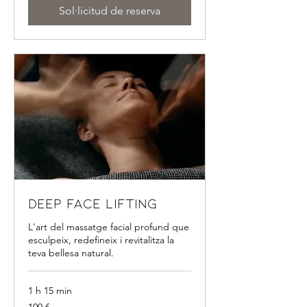
Sol·licitud de reserva
Deep Face Lifting
L'art del massatge facial profund que
esculpeix, redefineix i revitalitza la
teva bellesa natural.
1 h 15 min
100