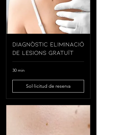
Diagnòstic Eliminació
de Lesions Gratuït
30 min
Sol·licitud de reserva